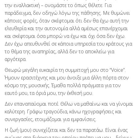
την εναλλακτική – ονομάστε το όπως θέλετε. Για
παράδειγμα, δεν οδηγώ λόγω της πάθησης. Με θυμώνει
κάποιες φορές, όταν σκέφτομαι ότι δεν θα έχω αυτή την
ελευθερία και την αυτονομία αλλά αμέσως επανέρχομαι
και σκέφτομαι όσα μπορώ να έχω και όχι όσα δεν έχω.
Δεν έχω απευθυνθεί σε κάποια υπηρεσία του κράτους για
το θέμα της αναπηρίας, αλλά δεν το αποκλείω για
αργότερα.
Θεωρώ μεγάλη ευκαιρία τη συμμετοχή μου στο “Voice”.
Ήμουν ερασιτέχνης και μου άνοιξε μια άλλη πόρτα στον
κόσμο της μουσικής. Έμαθα πολλά πράγματα για τον
εαυτό μου, τα όριά μου, την έκθεσή μου.
Δεν επαναπαύομαι ποτέ. Θέλω να μαθαίνω και να γίνομαι
καλύτερη. Γράφω τραγούδια, κάνω ηχογραφήσεις και
συνεργασίες, ετοιμάζομαι για εμφανίσεις.
Η ζωή (μου) συνεχίζεται και δεν τα παρατάω. Είναι ένας
αγώνας στη διάρκεια του οποίου πρέπει να μου… δείχνω