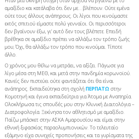
Ήταν μια σκληρή στιγμή όταν άρχισα να βγαίνω με το
αμαξίδιο και κατάλαβα ότι δεν με… βλέπουν. Ούτε εμένα
ούτε τους άλλους ανάπηρους. Οι λίγοι που κινούμαστε
εκτός σπιτιού είμαστε πολύ γενναίοι. Οι περισσότεροι
δεν βγαίνουν έξω, γι’ αυτό δεν τους βλέπετε. Επειδή
βρέθηκα σε αμαξίδιο πρέπει να αλλάξω τον τρόπο ζωής
μου; Όχι, θα αλλάξω τον τρόπο που κινούμαι. Τίποτε
άλλο.
Ο χρόνος μου θέλω να μετράει, να αξίζει. Πάγωσε για
λίγο μέσα στη ΜΕΘ, και μετά στην πανδημία κορωνοϊού.
Κανείς δεν πιστεύει ούτε φαντάζεται ότι θα είναι
ανάπηρος. Εκπαιδεύτηκα στη σχολή
ΠΕΡΠΑΤΩ
στην
Κομοτηνή και έγινα εκπαιδεύτρια για Άτομα με Αναπηρία.
Ολοκλήρωσα τις σπουδές μου στην Κλινική Διαιτολόγια –
Διατροφολογία. Ξεκίνησα τον αθλητισμό με αμαξίδιο.
Παίζω μπάσκετ στην ΑΣΚΑ Αμαρουσίου και είμαι στην
εθνική ξιφασκίας παραολυμπιονικών. Το τελευταίο
εξάμηνο είχα συνεχείς προπονήσεις και τα γυρίσματα της