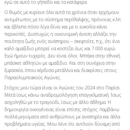
εγώ σε αυτό το γήπεδο και τα κατάφερα.
Ο θυμός με κυρίευε όλα αυτά τα χρόνια όταν ερχόμουν
αντιμέτωπος με το σύστημα περίθαλψης, πρόνοιας κ.λπ.
και έβλεπα πόσο λίγα δίνει και με τι ευκολία κάνει
περικοπές. Δυστυχώς η οικονομική άνεση αλλάζει την
ποιότητα ζωής ενός ανάπηρου – σκεφτείτε, π.χ., ότι ένα
καλό αμαξίδιο μπορεί να κοστίζει έως και 7.000 ευρώ.
Εγώ ήμουν τυχερός. Δεν είναι όλοι. Μπήκα στην εθνική
μπάσκετ αθλητών με αμαξίδιο. Και στη συνέχεια στην
ξιφασκία, όπου κέρδισα μετάλλια και διακρίσεις στους
Παραολυμπιακούς Αγώνες.
Στόχος μου τώρα είναι οι Αγώνες του 2024 στο Παρίσι.
Μετά ίσως κάνω αναδρομολόγηση επαγγελματική. Ίσως
ασχοληθώ με το τραγούδι, ίσως με άλλο άθλημα. Η
δημιουργία οικογένειας είναι επίσης στόχος. Λαμβάνω
πολλά μηνύματα από ανθρώπους με αναπηρία και άλλα
προβλήματα υγείας. Μου λένε ότι αντλούν δύναμη από