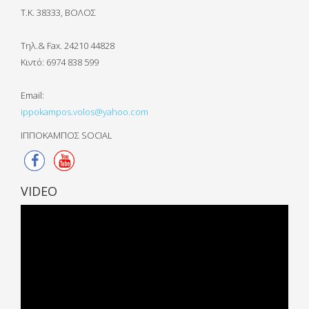
Τ.Κ. 38333, ΒΟΛΟΣ
Τηλ.& Fax. 24210 44828
Κιντό:
6974 838 599
Email:
ippokampos.volos@yahoo.com
ΙΠΠΟΚΑΜΠΟΣ SOCIAL
VIDEO