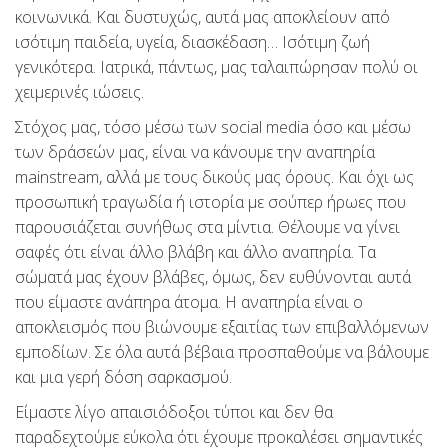
κοινωνικά. Και δυστυχώς, αυτά μας αποκλείουν από
ισότιμη παιδεία, υγεία, διασκέδαση… Ισότιμη ζωή
γενικότερα. Ιατρικά, πάντως, μας ταλαιπώρησαν πολύ οι
χειμερινές ιώσεις.
Στόχος μας, τόσο μέσω των social media όσο και μέσω
των δράσεών μας, είναι να κάνουμε την αναπηρία
mainstream, αλλά με τους δικούς μας όρους. Και όχι ως
προσωπική τραγωδία ή ιστορία με σούπερ ήρωες που
παρουσιάζεται συνήθως στα μίντια. Θέλουμε να γίνει
σαφές ότι είναι άλλο βλάβη και άλλο αναπηρία. Τα
σώματά μας έχουν βλάβες, όμως, δεν ευθύνονται αυτά
που είμαστε ανάπηρα άτομα. Η αναπηρία είναι ο
αποκλεισμός που βιώνουμε εξαιτίας των επιβαλλόμενων
εμποδίων. Σε όλα αυτά βέβαια προσπαθούμε να βάλουμε
και μια γερή δόση σαρκασμού.
Είμαστε λίγο απαισιόδοξοι τύποι και δεν θα
παραδεχτούμε εύκολα ότι έχουμε προκαλέσει σημαντικές