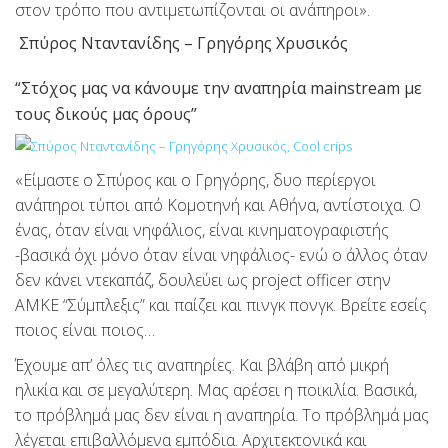
στον τρόπο που αντιμετωπίζονται οι ανάπηροι».
Σπύρος Νταντανίδης – Γρηγόρης Χρυσικός
“Στόχος μας να κάνουμε την αναπηρία mainstream με
τους δικούς μας όρους”
«Είμαστε ο Σπύρος και ο Γρηγόρης, δυο περίεργοι
ανάπηροι τύποι από Κομοτηνή και Αθήνα, αντίστοιχα. Ο
ένας, όταν είναι νηφάλιος, είναι κινηματογραφιστής
-βασικά όχι μόνο όταν είναι νηφάλιος- ενώ ο άλλος όταν
δεν κάνει ντεκαπάζ, δουλεύει ως project officer στην
ΑΜΚΕ “Σύμπλεξις” και παίζει και πινγκ πονγκ. Βρείτε εσείς
ποιος είναι ποιος…
Έχουμε απ’ όλες τις αναπηρίες. Και βλάβη από μικρή
ηλικία και σε μεγαλύτερη. Μας αρέσει η ποικιλία. Βασικά,
το πρόβλημά μας δεν είναι η αναπηρία. Το πρόβλημά μας
λέγεται επιβαλλόμενα εμπόδια. Αρχιτεκτονικά και