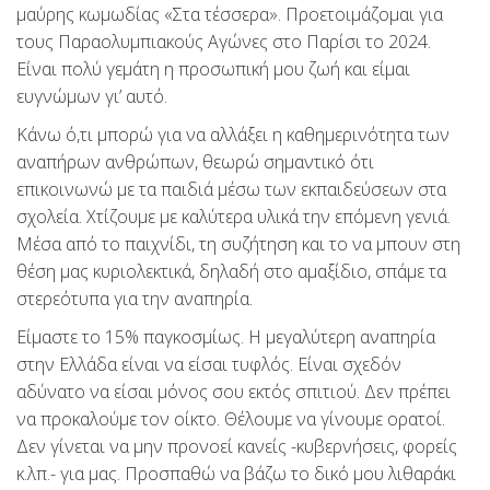
μαύρης κωμωδίας «Στα τέσσερα». Προετοιμάζομαι για
τους Παραολυμπιακούς Αγώνες στο Παρίσι το 2024.
Είναι πολύ γεμάτη η προσωπική μου ζωή και είμαι
ευγνώμων γι’ αυτό.
Κάνω ό,τι μπορώ για να αλλάξει η καθημερινότητα των
αναπήρων ανθρώπων, θεωρώ σημαντικό ότι
επικοινωνώ με τα παιδιά μέσω των εκπαιδεύσεων στα
σχολεία. Χτίζουμε με καλύτερα υλικά την επόμενη γενιά.
Μέσα από το παιχνίδι, τη συζήτηση και το να μπουν στη
θέση μας κυριολεκτικά, δηλαδή στο αμαξίδιο, σπάμε τα
στερεότυπα για την αναπηρία.
Είμαστε το 15% παγκοσμίως. Η μεγαλύτερη αναπηρία
στην Ελλάδα είναι να είσαι τυφλός. Είναι σχεδόν
αδύνατο να είσαι μόνος σου εκτός σπιτιού. Δεν πρέπει
να προκαλούμε τον οίκτο. Θέλουμε να γίνουμε ορατοί.
Δεν γίνεται να μην προνοεί κανείς -κυβερνήσεις, φορείς
κ.λπ.- για μας. Προσπαθώ να βάζω το δικό μου λιθαράκι