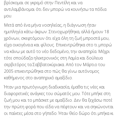
βρίσκομαι σε γκρεμό στην Πεντέλη και να
αντιλαμβάνομαι ότι δεν μπορώ να κουνήσω τα πόδια
μου.
Μετά από ένα μήνα νοσηλείας, η διάγνωση ήταν
ημιπληγία κάτω άκρων. Στενοχωρήθηκα, αλλά ήμουν 18
χρόνων, σκεφτόμουν ότι είχα όλη τη ζωή μπροστά μου,
είχα οικογένεια και φίλους. Επικεντρώθηκα στο τι μπορώ
να κάνω με αυτό το νέο δεδομένο, την αναπηρία. Μέχρι
τότε σπούδαζα ηλεκτρονικός στη Λαμία και δούλευα
σερβιτόρος τα Σαββατοκύριακα. Από τον Μάρτιο του
2005 επικεντρώθηκα στο πώς θα γίνω αυτόνομος
καθήμενος στο αναπηρικό αμαξίδιο.
Ήταν μια πρωτόγνωρη διαδικασία, έμαθα τις νέες και
διαφορετικές ανάγκες του σώματός μου. Τότε μπήκε στη
ζωή μου και το μπάσκετ με αμαξίδιο. Δεν θα ξεχάσω ποτέ
την πρώτη φορά που είδα να πέφτουν και να σηκώνονται
οι παίκτες μέσα στο γήπεδο. Ήταν θείο δώρο ότι μπήκα κι