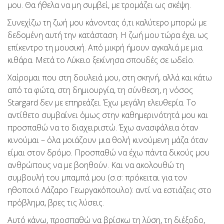
μου. Θα ήθελα να μη συμβεί, με τρομάζει ως σκέψη.
Συνεχίζω τη ζωή μου κάνοντας ό,τι καλύτερο μπορώ με
δεδομένη αυτή την κατάσταση. Η ζωή μου τώρα έχει ως
επίκεντρο τη μουσική. Από μικρή ήμουν αγκαλιά με μια
κιθάρα. Μετά το Λύκειο ξεκίνησα σπουδές σε ωδείο.
Χαίρομαι που στη δουλειά μου, στη σκηνή, αλλά και κάτω
από τα φώτα, στη δημιουργία, τη σύνθεση, η νόσος
Stargard δεν με επηρεάζει. Έχω μεγάλη ελευθερία. Το
αντίθετο συμβαίνει όμως στην καθημερινότητά μου και
προσπαθώ να το διαχειριστώ. Έχω ανασφάλεια όταν
κινούμαι – όλα μοιάζουν μια θολή κινούμενη μάζα όταν
είμαι στον δρόμο. Προσπαθώ να έχω πάντα δικούς μου
ανθρώπους να με βοηθούν. Και να ακολουθώ τη
συμβουλή του μπαμπά μου (σ.σ: πρόκειται για τον
ηθοποιό Λάζαρο Γεωργακόπουλο): αντί να εστιάζεις στο
πρόβλημα, βρες τις λύσεις.
Αυτό κάνω, προσπαθώ να βρίσκω τη λύση, τη διέξοδο,