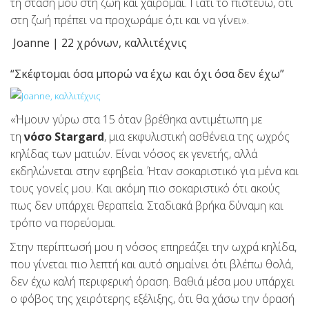
τη στάση μου στη ζωή και χαίρομαι. Γιατί το πιστεύω, ότι
στη ζωή πρέπει να προχωράμε ό,τι και να γίνει».
Joanne | 22 χρόνων, καλλιτέχνις
“Σκέφτομαι όσα μπορώ να έχω και όχι όσα δεν έχω”
«Ήμουν γύρω στα 15 όταν βρέθηκα αντιμέτωπη με
τη
νόσο Stargard
, μια εκφυλιστική ασθένεια της ωχρός
κηλίδας των ματιών. Είναι νόσος εκ γενετής, αλλά
εκδηλώνεται στην εφηβεία. Ήταν σοκαριστικό για μένα και
τους γονείς μου. Και ακόμη πιο σοκαριστικό ότι ακούς
πως δεν υπάρχει θεραπεία. Σταδιακά βρήκα δύναμη και
τρόπο να πορεύομαι.
Στην περίπτωσή μου η νόσος επηρεάζει την ωχρά κηλίδα,
που γίνεται πιο λεπτή και αυτό σημαίνει ότι βλέπω θολά,
δεν έχω καλή περιφερική όραση. Βαθιά μέσα μου υπάρχει
ο φόβος της χειρότερης εξέλιξης, ότι θα χάσω την όρασή