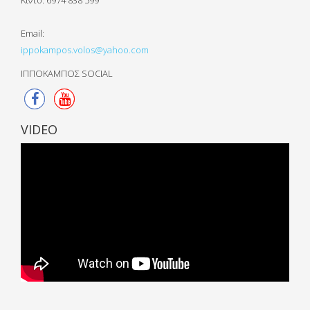
Κιντό:
6974 838 599
Email:
ippokampos.volos@yahoo.com
ΙΠΠΟΚΑΜΠΟΣ SOCIAL
VIDEO