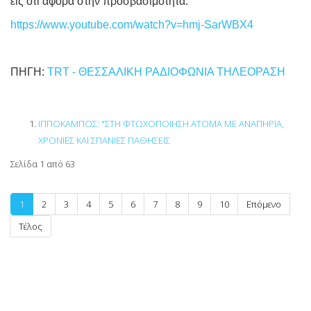
εις ότι αφορά στην προσβασιμότητα.
https://www.youtube.com/watch?v=hmj-SarWBX4
ΠΗΓΗ:
TRT - ΘΕΣΣΑΛΙΚΗ ΡΑΔΙΟΦΩΝΙΑ ΤΗΛΕΟΡΑΣΗ
ΙΠΠΟΚΑΜΠΟΣ: "ΣΤΗ ΦΤΩΧΟΠΟΙΗΣΗ ΑΤΟΜΑ ΜΕ ΑΝΑΠΗΡΙΑ,
ΧΡΟΝΙΕΣ ΚΑΙ ΣΠΑΝΙΕΣ ΠΑΘΗΣΕΙΣ
Σελίδα 1 από 63
1
2
3
4
5
6
7
8
9
10
Επόμενο
Τέλος