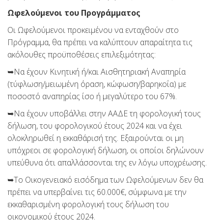
Ωφελούμενοι του Προγράμματος
Οι Ωφελούμενοι προκειμένου να ενταχθούν στο
Πρόγραμμα, θα πρέπει να καλύπτουν απαραίτητα τις
ακόλουθες προϋποθέσεις επιλεξιμότητας:
➥Να έχουν Κινητική ή/και Αισθητηριακή Αναπηρία
(τύφλωση/μειωμένη όραση, κώφωση/βαρηκοΐα) με
ποσοστό αναπηρίας ίσο ή μεγαλύτερο του 67%.
➥Να έχουν υποβάλλει στην ΑΑΔΕ τη φορολογική τους
δήλωση, του φορολογικού έτους 2024 και να έχει
ολοκληρωθεί η εκκαθάρισή της. Εξαιρούνται οι μη
υπόχρεοι σε φορολογική δήλωση, οι οποίοι δηλώνουν
υπεύθυνα ότι απαλλάσσονται της εν λόγω υποχρέωσης.
➥Το Οικογενειακό εισόδημα των Ωφελούμενων δεν θα
πρέπει να υπερβαίνει τις 60.000€, σύμφωνα με την
εκκαθαρισμένη φορολογική τους δήλωση του
οικονομικού έτους 2024.